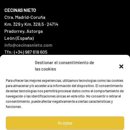
CECINAS NIETO
Ctra. Madrid-Coruña
Km. 329 y Km. 328,5 · 24714
Pradorrey, Astorga
León (España)
info@cecinasnieto.com
Tfn: (+34) 987 618 605
Fax: (+34) 987 604 066
Gestionar el consentimiento de
las cookies
HOME
Para ofrecer las mejores experiencias, utilizamos tecnologías como las cookies
CATALOGUE
para almacenar y/o acceder a la información del dispositivo. El consentimiento
de estas tecnologías nos permitirá procesar datos como el comportamiento de
CONTACT
navegación o las identificaciones únicas en este sitio. No consentir o retirar el
NEWS
consentimiento, puede afectar negativamente a ciertas características y
funciones.
Aceptar