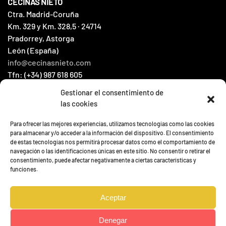
CECINAS NIETO
Ctra. Madrid-Coruña
Km. 329 y Km. 328,5 · 24714
Pradorrey, Astorga
León (España)
info@cecinasnieto.com
Tfn: (+34) 987 618 605
Fax: (+34) 987 604 066
Gestionar el consentimiento de
las cookies
HOME
Para ofrecer las mejores experiencias, utilizamos tecnologías como las cookies
CATALOGUE
para almacenar y/o acceder a la información del dispositivo. El consentimiento
de estas tecnologías nos permitirá procesar datos como el comportamiento de
CONTACT
navegación o las identificaciones únicas en este sitio. No consentir o retirar el
NEWS
consentimiento, puede afectar negativamente a ciertas características y
funciones.
Aceptar
Denegar