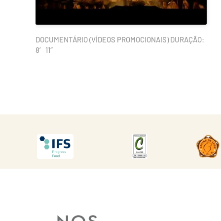
DOCUMENTÁRIO (VÍDEOS PROMOCIONAIS) DURAÇÃO:
8′ 11″
DESCARGAR
DESCARGAR
DES