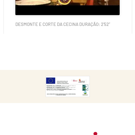
DESMONTE E CORTE DA CECINA DURAÇÃO: 2’52”
DESCARGAR
CARGAR