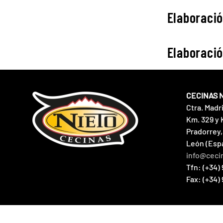
Elaboració
Elaboració
CECINAS 
Ctra. Madr
Km. 329 y 
Pradorrey,
León (Esp
info@ceci
Tfn: (+34) 
Fax: (+34)