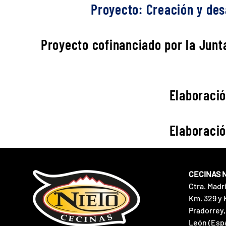
Proyecto: Creación y desa
Proyecto cofinanciado por la Junta
Elaboració
Elaboració
CECINAS 
Ctra. Madr
Km. 329 y 
Pradorrey,
León (Esp