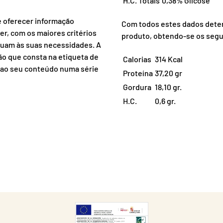
H.C. Totais
0,38% Glicose
e oferecer informação
Com todos estes dados determ
r, com os maiores critérios
produto, obtendo-se os segu
quam às suas necessidades. A
ão que consta na etiqueta de
Calorias
314 Kcal
e ao seu conteúdo numa série
Proteína
37,20 gr
Gordura
18,10 gr.
H.C.
0,6 gr.
DESCARGAR