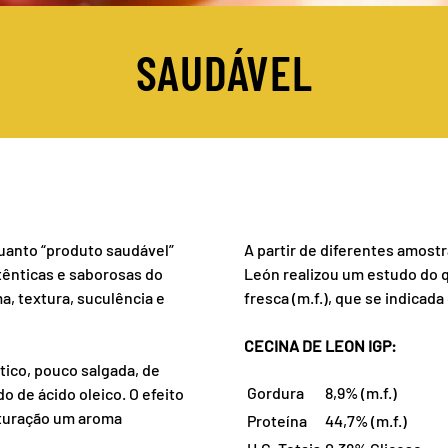
SAUDÁVEL
uanto “produto saudável”
A partir de diferentes amostra
tênticas e saborosas do
León realizou um estudo do q
a, textura, suculência e
fresca (m.f.), que se indicad
CECINA DE LEON IGP:
tico, pouco salgada, de
Gordura
8,9% (m.f.)
 de ácido oleico. O efeito
aturação um aroma
Proteína
44,7% (m.f.)