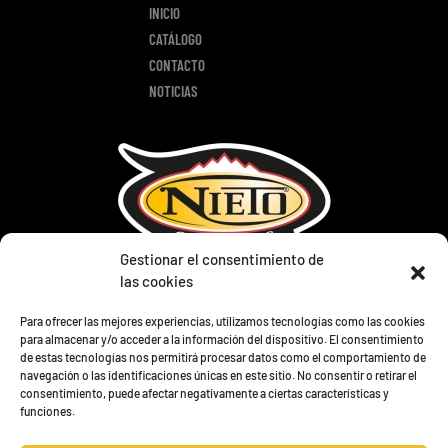
INICIO
CATÁLOGO
CONTACTO
NOTICIAS
Gestionar el consentimiento de
las cookies
TIENDA
Para ofrecer las mejores experiencias, utilizamos tecnologías como las cookies
PRODUCTOS
para almacenar y/o acceder a la información del dispositivo. El consentimiento
de estas tecnologías nos permitirá procesar datos como el comportamiento de
LOTES
navegación o las identificaciones únicas en este sitio. No consentir o retirar el
CONTACTO
consentimiento, puede afectar negativamente a ciertas características y
funciones.