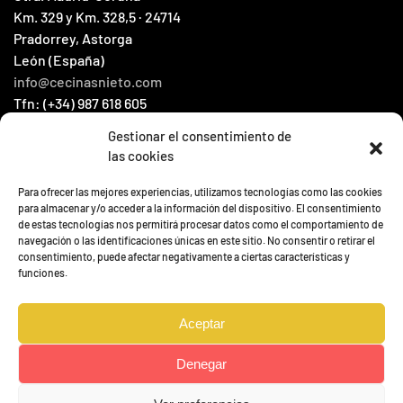
Km. 329 y Km. 328,5 · 24714
Pradorrey, Astorga
León (España)
info@cecinasnieto.com
Tfn: (+34) 987 618 605
Fax: (+34) 987 604 066
Gestionar el consentimiento de
las cookies
HOME
Para ofrecer las mejores experiencias, utilizamos tecnologías como las cookies
CATALOGUE
para almacenar y/o acceder a la información del dispositivo. El consentimiento
de estas tecnologías nos permitirá procesar datos como el comportamiento de
CONTACT
navegación o las identificaciones únicas en este sitio. No consentir o retirar el
NOUVELLES
consentimiento, puede afectar negativamente a ciertas características y
funciones.
Aceptar
Denegar