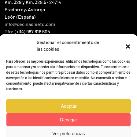
Km. 329 y Km. 328,5 · 24714
Pradorrey, Astorga
León (España)
info@cecinasnieto.com
Tfn: (+34) 987 618 605
Fax: (+34) 987 604 066
Gestionar el consentimiento de
las cookies
HOME
Para ofrecer las mejores experiencias, utilizamos tecnologías como las cookies
CATALOGUE
para almacenar y/o acceder a la información del dispositivo. El consentimiento
de estas tecnologías nos permitirá procesar datos como el comportamiento de
CONTACT
navegación o las identificaciones únicas en este sitio. No consentir o retirar el
NOUVELLES
consentimiento, puede afectar negativamente a ciertas características y
funciones.
Aceptar
Denegar
Ver preferencias