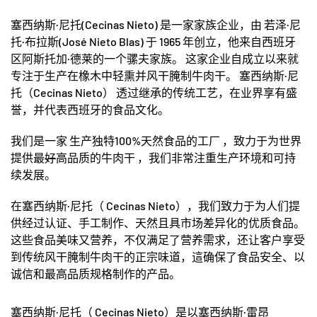
塞西纳斯·
尼托
(Cecinas Nieto)
是一家家族企业，由 若泽
·
尼
托
·
布拉斯
(José Nieto Blas)
于
1965
年创立，他来自西班牙
区阿斯托加
·
德莱的一个骡夫家族。 这家企业自成立以来就
专注于生产在橡木中轻熏并风干腌制牛肉干。 塞西纳斯
·
尼
托（
Cecinas Nieto
） 透过继承的传统工艺，在业界享有盛
誉，并代表西班牙的食品文化。
我们是一家 生产独特100%天然食品的工厂 ，致力于为世界
提供最
好
高品质的牛肉干 ，我们非常注重生产环境和可持
续发展。
在塞西纳斯·尼托（ Cecinas Nieto），我们致力于为人们提
供经过认证、手工制作、天然且具市场差异化的优质食品。
这些食品美味又营养，不仅满足了营养需求，还让客户享受
到传统风干腌制牛肉干的正宗味道，這确保了食品安全、以
诚信和最高品质规格制作的产品。
塞西纳斯·尼托（ Cecinas Nieto）是以塞西纳斯·雷昂