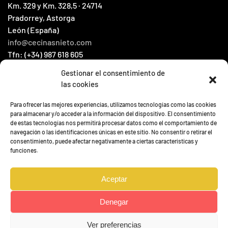
Km. 329 y Km. 328,5 · 24714
Pradorrey, Astorga
León (España)
info@cecinasnieto.com
Tfn: (+34) 987 618 605
Fax: (+34) 987 604 066
Gestionar el consentimiento de
las cookies
HOME
Para ofrecer las mejores experiencias, utilizamos tecnologías como las cookies
目录
para almacenar y/o acceder a la información del dispositivo. El consentimiento
de estas tecnologías nos permitirá procesar datos como el comportamiento de
联系
navegación o las identificaciones únicas en este sitio. No consentir o retirar el
新闻
consentimiento, puede afectar negativamente a ciertas características y
funciones.
Aceptar
Denegar
Ver preferencias