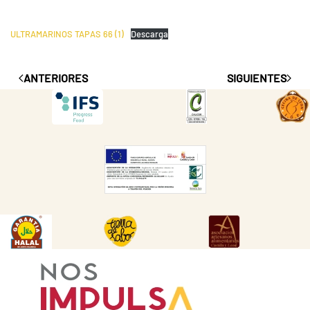
ULTRAMARINOS TAPAS 66 (1)
Descarga
ANTERIORES
SIGUIENTES
DESCARGAR
DESCARGAR
DES
DESCARGAR
DESCARGAR
DESCARGAR