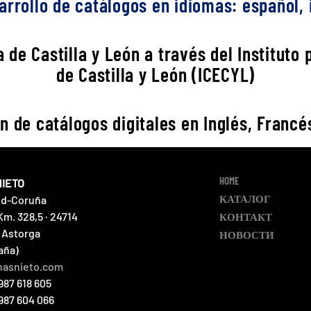
rrollo de catálogos en idiomas: español, i
 de Castilla y León a través del Instituto
de Castilla y León (ICECYL)
n de catálogos digitales en Inglés, Francés
HOME
NIETO
КАТАЛОГ
id-Coruña
Km. 328,5 · 24714
КОНТАКТ
 Astorga
НОВОСТИ
aña)
nasnieto.com
987 618 605
 987 604 066