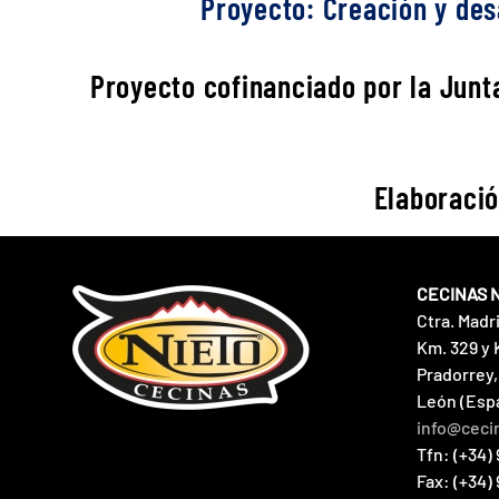
Proyecto: Creación y desa
Proyecto cofinanciado por la Junta
Elaboració
CECINAS 
Ctra. Madr
Km. 329 y 
Pradorrey,
León (Esp
info@ceci
Tfn: (+34) 
Fax: (+34)