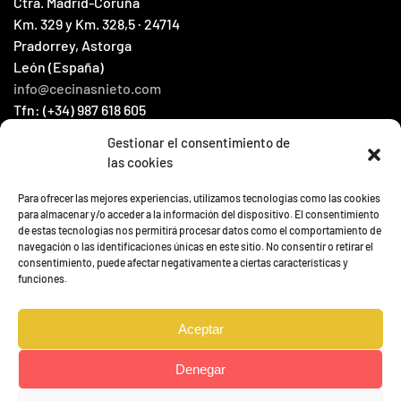
Ctra. Madrid-Coruña
Km. 329 y Km. 328,5 · 24714
Pradorrey, Astorga
León (España)
info@cecinasnieto.com
Tfn: (+34) 987 618 605
Fax: (+34) 987 604 066
Gestionar el consentimiento de
las cookies
HOME
Para ofrecer las mejores experiencias, utilizamos tecnologías como las cookies
КАТАЛОГ
para almacenar y/o acceder a la información del dispositivo. El consentimiento
de estas tecnologías nos permitirá procesar datos como el comportamiento de
КОНТАКТ
navegación o las identificaciones únicas en este sitio. No consentir o retirar el
НОВОСТИ
consentimiento, puede afectar negativamente a ciertas características y
funciones.
Aceptar
Denegar