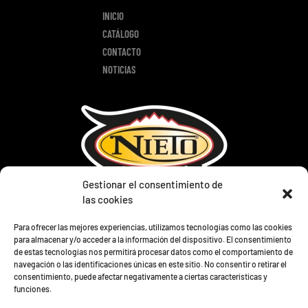
INICIO
CATÁLOGO
CONTACTO
NOTICIAS
Gestionar el consentimiento de
las cookies
TIENDA
Para ofrecer las mejores experiencias, utilizamos tecnologías como las cookies
PRODUCTOS
para almacenar y/o acceder a la información del dispositivo. El consentimiento
de estas tecnologías nos permitirá procesar datos como el comportamiento de
LOTES
navegación o las identificaciones únicas en este sitio. No consentir o retirar el
CONTACTO
consentimiento, puede afectar negativamente a ciertas características y
funciones.