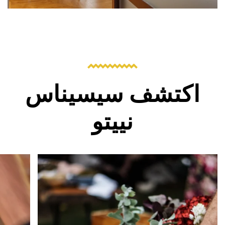
اكتشف سيسيناس
نييتو