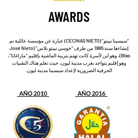
AWARDS
“سيسينا نييتو” (
CECINAS NIETO
) عبارة عن مؤسسة عائلية تم
إنشاءها سنة 1965 من طرف “خوسي نييتو بلاس” (
José Nieto
Blas
)، وهو ابن لأسرة كانت تهتم بتربية الماشية بإقليم “ماراغاتا”،
وهو إقليم يتواجد بغرب مدينة ليون، حيث تعلم هناك التقنيات
الحرفية الضرورية لإعداد سيسينا مدينة ليون.