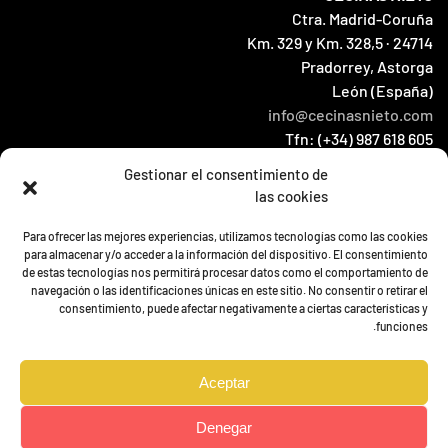
Ctra. Madrid-Coruña
Km. 329 y Km. 328,5 · 24714
Pradorrey, Astorga
León (España)
info@cecinasnieto.com
Tfn: (+34) 987 618 605
Fax: (+34) 987 604 066
Gestionar el consentimiento de
las cookies
HOME
Para ofrecer las mejores experiencias, utilizamos tecnologías como las cookies
قائمة المنتوجات
para almacenar y/o acceder a la información del dispositivo. El consentimiento
de estas tecnologías nos permitirá procesar datos como el comportamiento de
اتصال
navegación o las identificaciones únicas en este sitio. No consentir o retirar el
الأخبار
consentimiento, puede afectar negativamente a ciertas características y
funciones.
Aceptar
Denegar